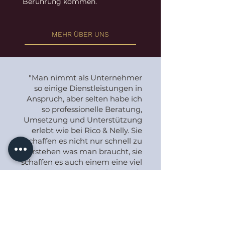
Berührung kommen.
MEHR ÜBER UNS
"Man nimmt als Unternehmer
so einige Dienstleistungen in
Anspruch, aber selten habe ich
so professionelle Beratung,
Umsetzung und Unterstützung
erlebt wie bei Rico & Nelly. Sie
schaffen es nicht nur schnell zu
verstehen was man braucht, sie
schaffen es auch einem eine viel
bessere Lösung anzubieten als
man sich selber vorgestellt hat.
Projekte die man mit ihnen
umsetzt werden gemeinsame
Projekte, sie nehmen Anteil, sie